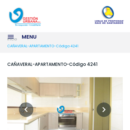
S
k
i
p
t
MENU
o
inicio
c
CAÑAVERAL-APARTAMENTO-Código 4241
o
n
CAÑAVERAL-APARTAMENTO-Código 4241
t
e
n
t