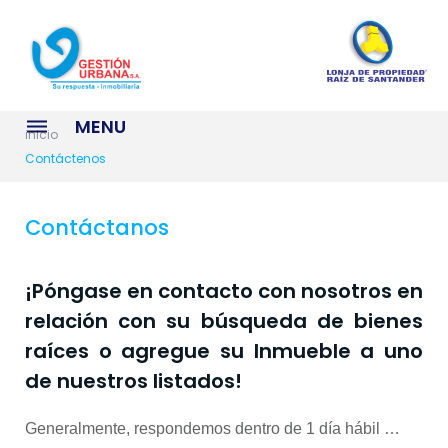
S
k
i
p
t
MENU
o
inicio
c
Contáctenos
o
n
Contáctanos
t
e
n
¡Póngase en contacto con nosotros en
t
relación con su búsqueda de bienes
raíces o agregue su Inmueble a uno
de nuestros listados!
Generalmente, respondemos dentro de 1 día hábil …