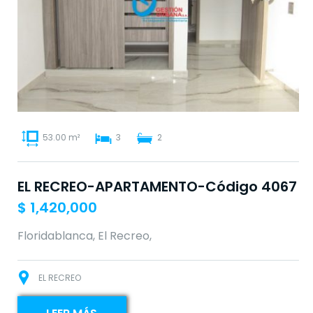
53.00 m²
3
2
EL RECREO-APARTAMENTO-Código 4067
$
1,420,000
Floridablanca, El Recreo,
EL RECREO