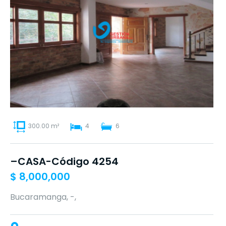
300.00 m²
4
6
–CASA-Código 4254
$
8,000,000
Bucaramanga, -,