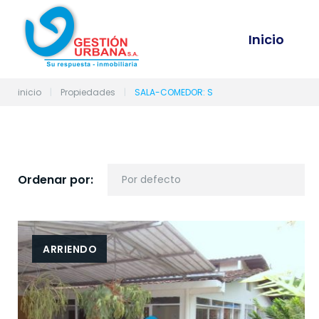
S
k
Inicio
i
p
t
o
inicio
|
Propiedades
|
SALA-COMEDOR: S
c
o
n
t
e
Ordenar por:
n
t
ARRIENDO