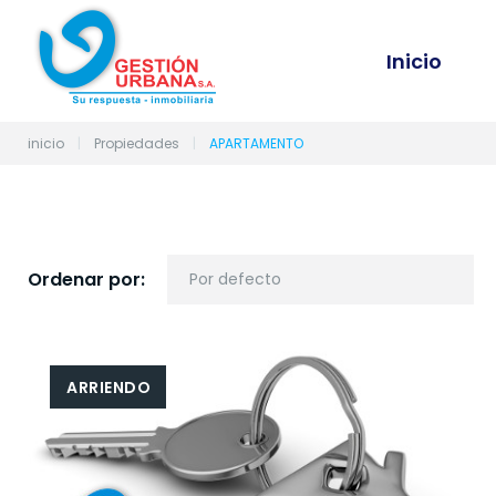
S
k
Inicio
i
p
t
o
inicio
|
Propiedades
|
APARTAMENTO
c
o
n
t
e
Ordenar por:
n
t
ARRIENDO