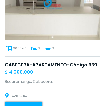
90.00 m²
3
3
CABECERA-APARTAMENTO-Código 639
$
4,000,000
Bucaramanga, Cabecera,
CABECERA