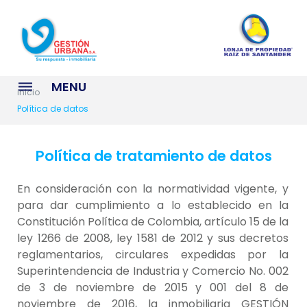
S
k
i
p
t
MENU
o
inicio
c
Política de datos
o
n
Política de tratamiento de datos
t
e
En consideración con la normatividad vigente, y
n
para dar cumplimiento a lo establecido en la
t
Constitución Política de Colombia, artículo 15 de la
ley 1266 de 2008, ley 1581 de 2012 y sus decretos
reglamentarios, circulares expedidas por la
Superintendencia de Industria y Comercio No. 002
de 3 de noviembre de 2015 y 001 del 8 de
noviembre de 2016, la inmobiliaria GESTIÓN