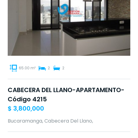
65.00 m²
2
2
CABECERA DEL LLANO-APARTAMENTO-
Código 4215
$
3,800,000
Bucaramanga, Cabecera Del Llano,