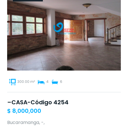
300.00 m²
4
6
–CASA-Código 4254
$
8,000,000
Bucaramanga, -,