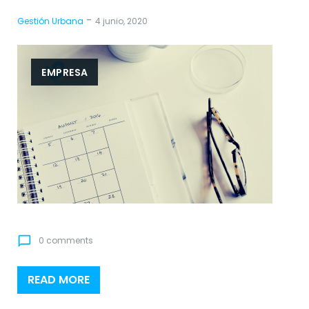
-
Gestión Urbana
4 junio, 2020
EMPRESA
chat_bubble_outline
0 comments
READ MORE