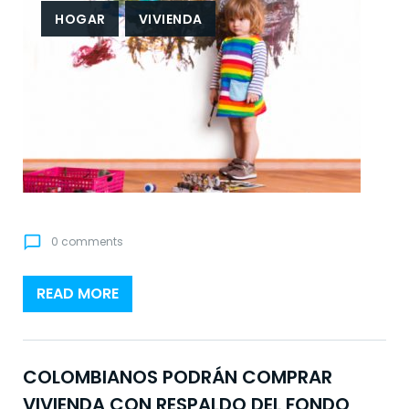
HOGAR
VIVIENDA
chat_bubble_outline
0 comments
READ MORE
COLOMBIANOS PODRÁN COMPRAR
VIVIENDA CON RESPALDO DEL FONDO