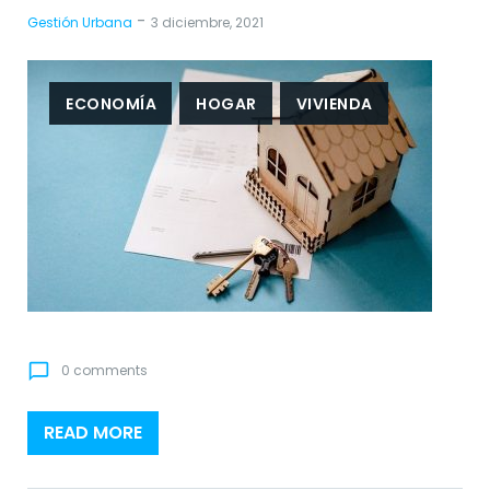
-
Gestión Urbana
3 diciembre, 2021
ECONOMÍA
HOGAR
VIVIENDA
chat_bubble_outline
0 comments
READ MORE