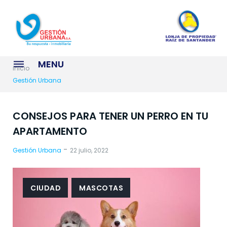
S
k
i
p
t
MENU
o
inicio
c
Gestión Urbana
o
n
A
CONSEJOS PARA TENER UN PERRO EN TU
t
e
APARTAMENTO
u
n
-
t
Gestión Urbana
22 julio, 2022
t
o
CIUDAD
MASCOTAS
r