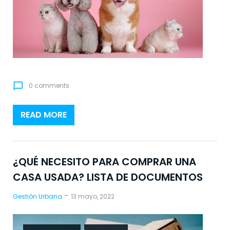
:
G
e
s
chat_bubble_outline
0 comments
t
READ MORE
i
ó
¿QUÉ NECESITO PARA COMPRAR UNA
n
CASA USADA? LISTA DE DOCUMENTOS
U
-
Gestión Urbana
13 mayo, 2022
r