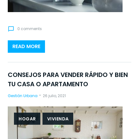
chat_bubble_outline
0 comments
READ MORE
CONSEJOS PARA VENDER RÁPIDO Y BIEN
TU CASA O APARTAMENTO
-
Gestión Urbana
26 julio, 2021
HOGAR
VIVIENDA