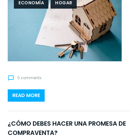
b
ECONOMÍA
HOGAR
a
n
a
chat_bubble_outline
0 comments
READ MORE
¿CÓMO DEBES HACER UNA PROMESA DE
COMPRAVENTA?