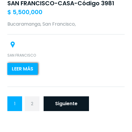
SAN FRANCISCO-CASA-Código 3981
$
5,500,000
Bucaramanga, San Francisco,
SAN FRANCISCO
LEER MÁS
N
Siguiente
1
2
a
v
e
g
a